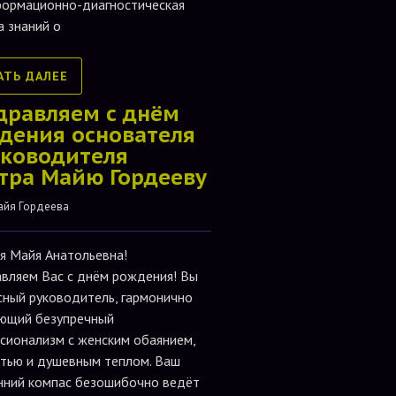
формационно-диагностическая
а знаний о
АТЬ ДАЛЕЕ
дравляем с днём
дения основателя
уководителя
тра Майю Гордееву
айя Гордеева
я Майя Анатольевна!
вляем Вас с днём рождения! Вы
сный руководитель, гармонично
ющий безупречный
сионализм с женским обаянием,
тью и душевным теплом. Ваш
нний компас безошибочно ведёт