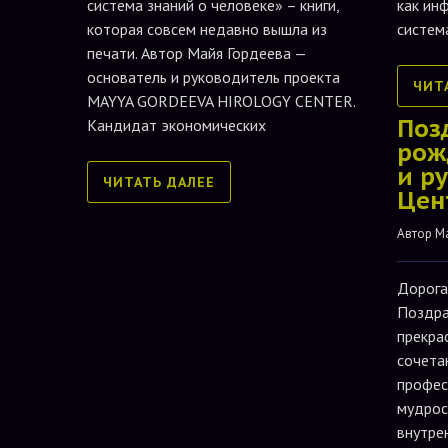
система знаний о человеке» – книги,
как ин
которая совсем недавно вышла из
систем
печати. Автор Майя Гордеева —
основатель и руководитель проекта
ЧИТ
MAYYA GORDEEVA HIROLOGY CENTER.
Поз
Кандидат экономических
рож
и р
ЧИТАТЬ ДАЛЕЕ
Цен
Автор 
М
Дорога
Поздра
прекра
сочета
профес
мудрос
внутре