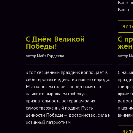
Вас к 
Ваша
ЧИТ
С Днём Великой
С п
Победы!
жен
Автор 
Майя Гордеева
Автор 
М
Этот священный праздник воплощает в
С наши
себе героизм и единство нашего народа.
праздн
Мы склоняем головы перед памятью
говоря
павших и выражаем глубокую
яркие 
признательность ветеранам за их
радост
самоотверженный подвиг. Пусть
и цени
ценности Победы — достоинство, сила и
вниман
истинный патриотизм
ЧИТ