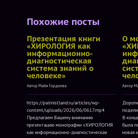
Похожие посты
Презентация книги
О м
«ХИРОЛОГИЯ как
«ХИ
информационно-
инф
диагностическая
диа
система знаний о
сис
человеке»
чел
Автор 
Майя Гордеева
Автор 
М
https://palmistland.ru/articles/wp-
Дороги
content/uploads/2026/06/0617.mp4
подели
Предлагаем Вашему вниманию
В конц
презентацию монографии «ХИРОЛОГИЯ
была п
как информационно-диагностическая
новая 