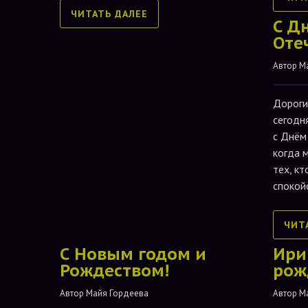
ЧИТАТЬ ДАЛЕЕ
С Д
Оте
Автор 
М
Дороги
сегодн
с Днём
когда 
тех, кт
спокой
ЧИТ
С Новым годом и
Ири
Рождеством!
рож
Автор 
Майя Гордеева
Автор 
М