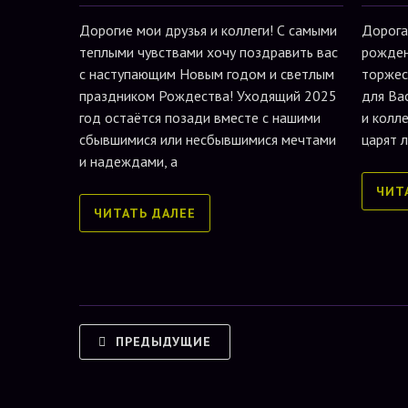
Дорогие мои друзья и коллеги! С самыми
Дорога
теплыми чувствами хочу поздравить вас
рожден
с наступающим Новым годом и светлым
торжес
праздником Рождества! Уходящий 2025
для Ва
год остаётся позади вместе с нашими
и колле
сбывшимися или несбывшимися мечтами
царят 
и надеждами, а
ЧИТ
ЧИТАТЬ ДАЛЕЕ
ПРЕДЫДУЩИЕ