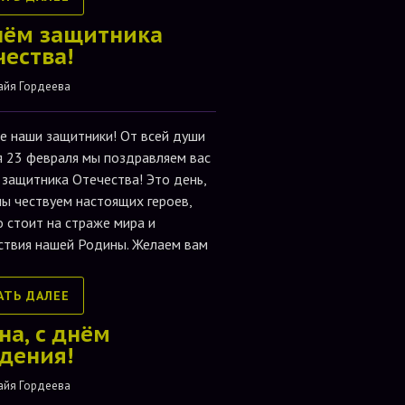
нём защитника
чества!
айя Гордеева
е наши защитники! От всей души
я 23 февраля мы поздравляем вас
 защитника Отечества! Это день,
мы чествуем настоящих героев,
о стоит на страже мира и
ствия нашей Родины. Желаем вам
АТЬ ДАЛЕЕ
на, с днём
дения!
айя Гордеева