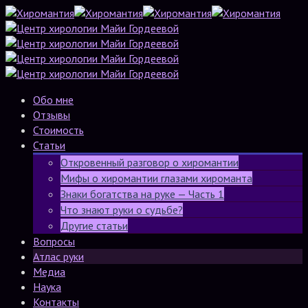
Обо мне
Отзывы
Стоимость
Статьи
Откровенный разговор о хиромантии
Мифы о хиромантии глазами хироманта
Знаки богатства на руке — Часть 1
Что знают руки о судьбе?
Другие статьи
Вопросы
Атлас руки
Медиа
Наука
Контакты