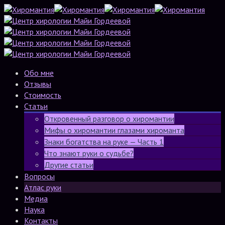
Обо мне
Отзывы
Стоимость
Статьи
Откровенный разговор о хиромантии
Мифы о хиромантии глазами хироманта
Знаки богатства на руке — Часть 1
Что знают руки о судьбе?
Другие статьи
Вопросы
Атлас руки
Медиа
Наука
Контакты