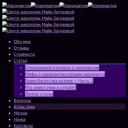
Обо мне
Отзывы
Стоимость
Статьи
Откровенный разговор о хиромантии
Мифы о хиромантии глазами хироманта
Знаки богатства на руке — Часть 1
Что знают руки о судьбе?
Другие статьи
Вопросы
Атлас руки
Медиа
Наука
Контакты