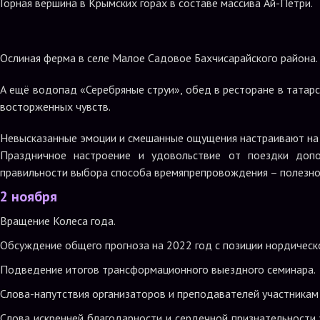
Горная вершина в Крымских горах в составе массива Ай-Петри.
Ослиная ферма в селе Малое Садовое Бахчисарайского района.
А ещё водопад «Серебряные струи», обед в ресторане в татарс
восторженных чувств.
Невысказанные эмоции и смешанные ощущения настраивают на р
Праздничное настроение и удовольствие от поездки допо
правильности выбора способа времяпрепровождения – полезног
2
ноября
Вращение Колеса года.
Обсуждение общего прогноза на 2022 год с позиции нордическ
Подведение итогов трансформационного выездного семинара.
Слова-напутствия организаторов и преподавателей участникам
Слова искренней благодарности и сердечной признательности у