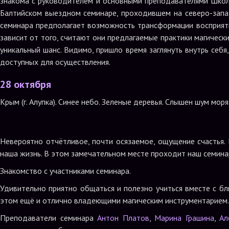
знакома с руководителем и основными преподавателями Школ
Балтийском выездном семинаре, проходившем на северо-запа
семинара предполагает возможность трансформации восприяти
зависит от того, считают они предлагаемые практики магическ
уникальный шанс. Видимо, пришло время заглянуть внутрь себ
доступных для осуществления.
28 октября
Крым (г. Алупка). Синее небо. Зеленые деревья. Слышен шум моря
Невероятно отчётливое, почти осязаемое, ощущение счастья. 
наша жизнь. В этом замечательном месте проходит наш семина
Знакомство с участниками семинара.
Удивительно приятно общаться и полезно учиться вместе с б
этом ещё и отлично владеющими магическим инструментарием.
Преподаватели семинара
Антон Платов
,
Марина Грашина
,
Ал