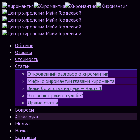
Обо мне
Отзывы
Стоимость
Статьи
Откровенный разговор о хиромантии
Мифы о хиромантии глазами хироманта
Знаки богатства на руке — Часть 1
Что знают руки о судьбе?
Другие статьи
Вопросы
Атлас руки
Медиа
Наука
Контакты