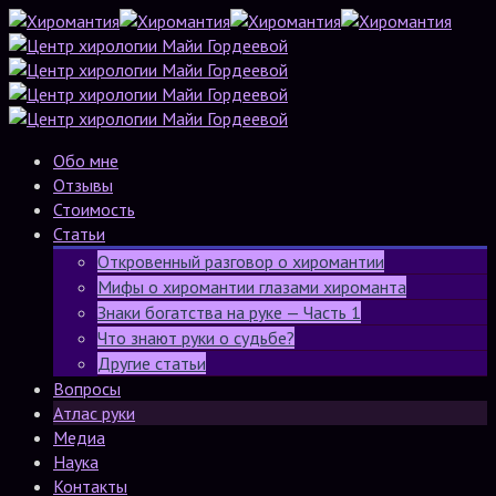
Обо мне
Отзывы
Стоимость
Статьи
Откровенный разговор о хиромантии
Мифы о хиромантии глазами хироманта
Знаки богатства на руке — Часть 1
Что знают руки о судьбе?
Другие статьи
Вопросы
Атлас руки
Медиа
Наука
Контакты