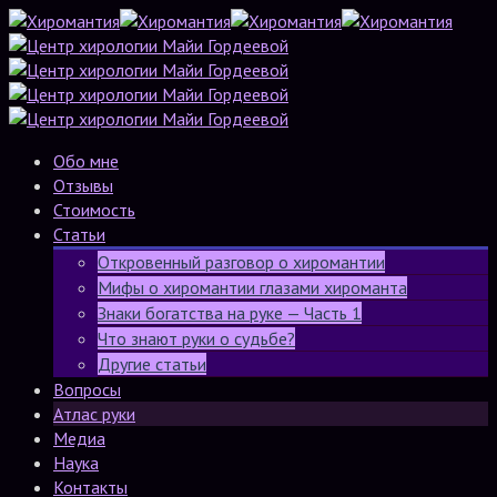
Обо мне
Отзывы
Стоимость
Статьи
Откровенный разговор о хиромантии
Мифы о хиромантии глазами хироманта
Знаки богатства на руке — Часть 1
Что знают руки о судьбе?
Другие статьи
Вопросы
Атлас руки
Медиа
Наука
Контакты