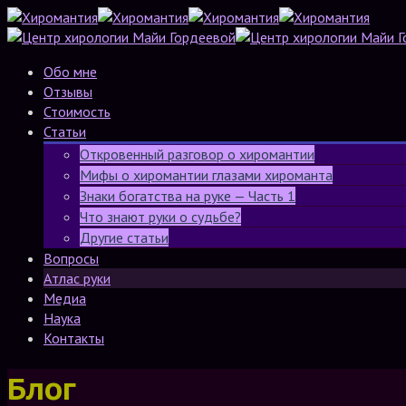
Обо мне
Отзывы
Стоимость
Статьи
Откровенный разговор о хиромантии
Мифы о хиромантии глазами хироманта
Знаки богатства на руке — Часть 1
Что знают руки о судьбе?
Другие статьи
Вопросы
Атлас руки
Медиа
Наука
Контакты
Блог