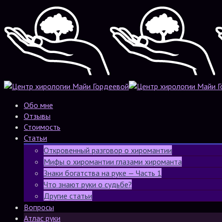
Обо мне
Отзывы
Стоимость
Статьи
Откровенный разговор о хиромантии
Мифы о хиромантии глазами хироманта
Знаки богатства на руке — Часть 1
Что знают руки о судьбе?
Другие статьи
Вопросы
Атлас руки