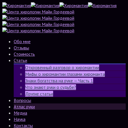
Обо мне
Отзывы
Стоимость
Статьи
Откровенный разговор о хиромантии
Мифы о хиромантии глазами хироманта
Знаки богатства на руке — Часть 1
Что знают руки о судьбе?
Другие статьи
Вопросы
Атлас руки
Медиа
Наука
Контакты