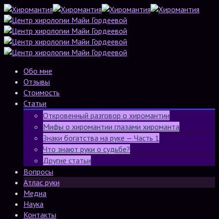
Обо мне
Отзывы
Стоимость
Статьи
Откровенный разговор о хиромантии
Мифы о хиромантии глазами хироманта
Знаки богатства на руке — Часть 1
Что знают руки о судьбе?
Другие статьи
Вопросы
Атлас руки
Медиа
Наука
Контакты