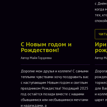
с Днём
когда 
тех, кт
спокой
ЧИТ
С Новым годом и
Ири
Рождеством!
рож
Автор 
Майя Гордеева
Автор 
М
Дорогие мои друзья и коллеги! С самыми
Дорога
теплыми чувствами хочу поздравить вас
рожден
с наступающим Новым годом и светлым
торжес
праздником Рождества! Уходящий 2025
для Ва
год остаётся позади вместе с нашими
и колле
сбывшимися или несбывшимися мечтами
царят 
и надеждами, а