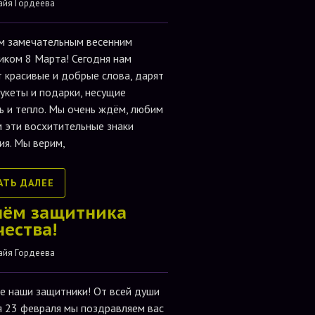
айя Гордеева
м замечательным весенним
иком 8 Марта! Сегодня нам
т красивые и добрые слова, дарят
букеты и подарки, несущие
ь и тепло. Мы очень ждём, любим
м эти восхитительные знаки
ия. Мы верим,
АТЬ ДАЛЕЕ
нём защитника
чества!
айя Гордеева
е наши защитники! От всей души
я 23 февраля мы поздравляем вас