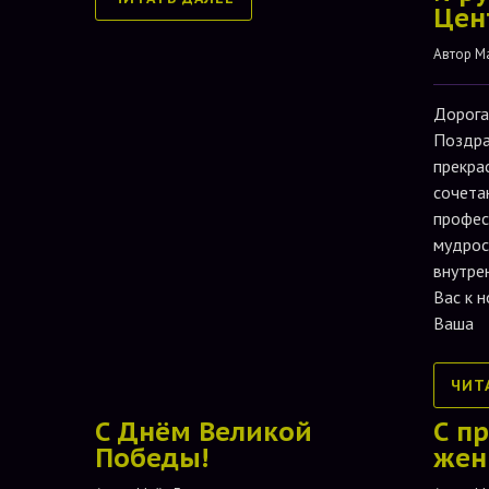
Цен
Автор 
М
Дорога
Поздра
прекра
сочета
профес
мудрос
внутре
Вас к 
Ваша
ЧИТ
С Днём Великой
С п
Победы!
жен