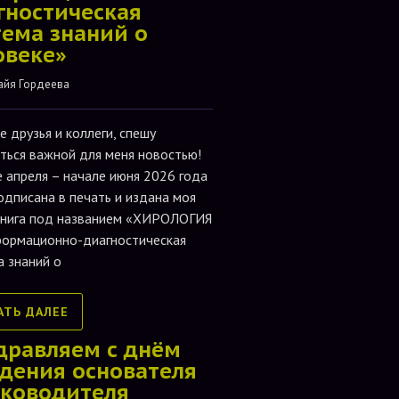
гностическая
тема знаний о
овеке»
айя Гордеева
е друзья и коллеги, спешу
ться важной для меня новостью!
е апреля – начале июня 2026 года
одписана в печать и издана моя
книга под названием «ХИРОЛОГИЯ
формационно-диагностическая
а знаний о
АТЬ ДАЛЕЕ
дравляем с днём
дения основателя
уководителя