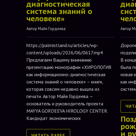
диагностическая
диа
система знаний о
сис
человеке»
чел
Автор 
Майя Гордеева
Автор 
М
https://palmistland.ru/articles/wp-
Дороги
content/uploads/2026/06/0617.mp4
подели
Предлагаем Вашему вниманию
В конц
презентацию монографии «ХИРОЛОГИЯ
была п
как информационно-диагностическая
новая 
система знаний о человеке» – книги,
как ин
которая совсем недавно вышла из
систем
печати. Автор Майя Гордеева —
основатель и руководитель проекта
ЧИТ
MAYYA GORDEEVA HIROLOGY CENTER.
Поз
Кандидат экономических
рож
и р
ЧИТАТЬ ДАЛЕЕ