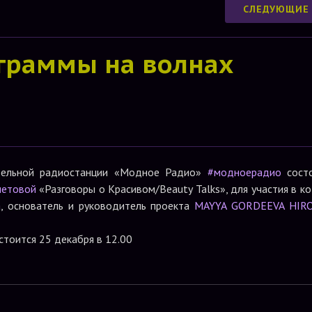
СЛЕДУЮЩИЕ
граммы на волнах
ательной радиостанции «Модное Радио»
#модноерадио
состо
шетовой
«Разговоры о Красивом/Beauty Talks», для участия в к
а
, основатель и руководитель проекта
MAYYA GORDEEVA HIR
стоится 25 декабря в 12.00