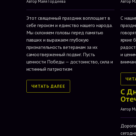
Автор 
Майя Гордеева
Автор 
М
Этот священный праздник воплощает в
С наши
себе героизм и единство нашего народа.
праздн
Мы склоняем головы перед памятью
говоря
павших и выражаем глубокую
яркие 
признательность ветеранам за их
радост
самоотверженный подвиг. Пусть
и цени
ценности Победы — достоинство, сила и
вниман
истинный патриотизм
ЧИТ
ЧИТАТЬ ДАЛЕЕ
С Д
Оте
Автор 
М
Дороги
сегодн